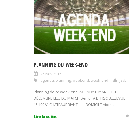
PLANNING DU WEEK-END
25 Nov 2016
agenda
,
planning
,
weekend
,
week-end
jscb
Planning de ce week-end: AGENDA DIMANCHE 10
DÉCEMBRE LIEU DU MATCH Sénior A DH JSC BELLEVUE
15H00 V. CHATEAUBRIANT DOMICILE niors...
Lire la suite...