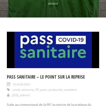
annonce
PASS SANITAIRE – LE POINT SUR LA REPRISE
10 Août 2021
covid
,
annonce
,
fff
,
pass
,
protocole
,
sanitaire
JSCB_Admin1
Suite au communiqué de la FFF, la reprise de la pratique du