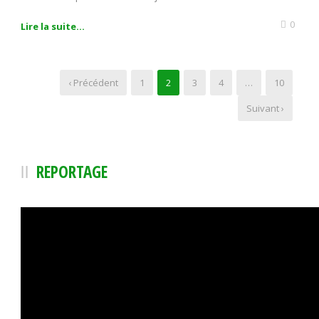
0
Lire la suite...
‹ Précédent
1
2
3
4
…
10
Suivant ›
REPORTAGE