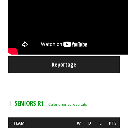
Reportage
SENIORS R1
Calendrier et résultats
TEAM
W
D
L
PTS