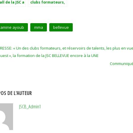
ll de la JSC a
clubs formateurs,
neur.
et réservoirs de
talents, les plus
en vue du grand
ouest », la
amine ayoub
mma
bellevue
formation de la
JSC BELLEVUE
encore à la UNE
RESSE: « Un des clubs formateurs, et réservoirs de talents, les plus en vu
uest », la formation de la JSC BELLEVUE encore à la UNE
Communiqu
OS DE L'AUTEUR
JSCB_Admin1