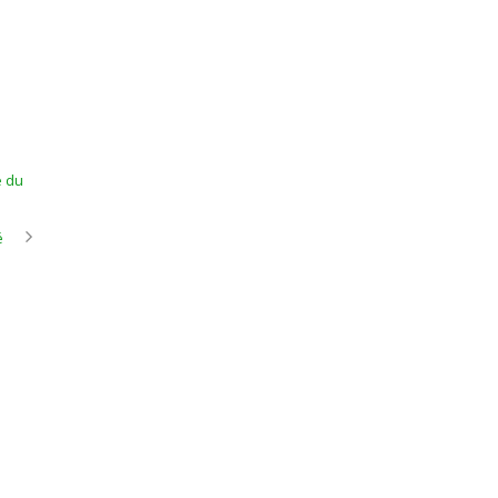
e du
é