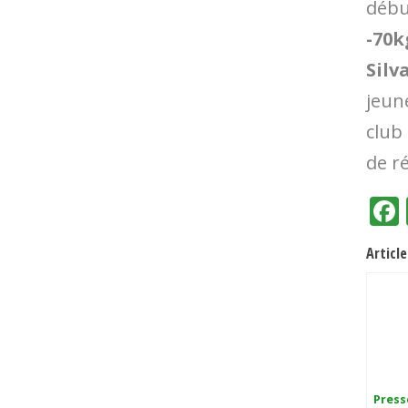
déb
-70
Silv
jeun
club
de ré
Article
Press