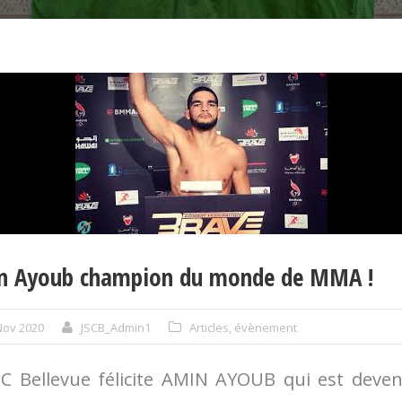
n Ayoub champion du monde de MMA !
Nov 2020
JSCB_Admin1
Articles
,
évènement
SC Bellevue félicite AMIN AYOUB qui est deve