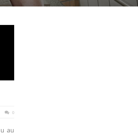
0
nu au