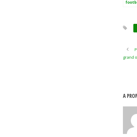
footba
l’hon
P
grand o
A PROP